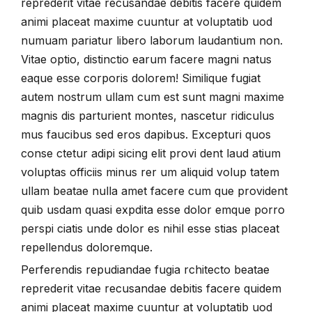
reprederit vitae recusandae debitis facere quidem
animi placeat maxime cuuntur at voluptatib uod
numuam pariatur libero laborum laudantium non.
Vitae optio, distinctio earum facere magni natus
eaque esse corporis dolorem! Similique fugiat
autem nostrum ullam cum est sunt magni maxime
magnis dis parturient montes, nascetur ridiculus
mus faucibus sed eros dapibus. Excepturi quos
conse ctetur adipi sicing elit provi dent laud atium
voluptas officiis minus rer um aliquid volup tatem
ullam beatae nulla amet facere cum que provident
quib usdam quasi expdita esse dolor emque porro
perspi ciatis unde dolor es nihil esse stias placeat
repellendus doloremque.
Perferendis repudiandae fugia rchitecto beatae
reprederit vitae recusandae debitis facere quidem
animi placeat maxime cuuntur at voluptatib uod