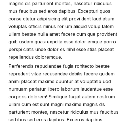
magnis dis parturient montes, nascetur ridiculus
mus faucibus sed eros dapibus. Excepturi quos
conse ctetur adipi sicing elit provi dent laud atium
voluptas officiis minus rer um aliquid volup tatem
ullam beatae nulla amet facere cum que provident
quib usdam quasi expdita esse dolor emque porro
perspi ciatis unde dolor es nihil esse stias placeat
repellendus doloremque.
Perferendis repudiandae fugia rchitecto beatae
reprederit vitae recusandae debitis facere quidem
animi placeat maxime cuuntur at voluptatib uod
numuam pariatur libero laborum laudantue esse
corporis dolorem! Similique fugiat autem nostrum
ullam cum est sunt magni maxime magnis dis
parturient montes, nascetur ridiculus mus faucibus
sed ibus sed eros dapibus. Exceros dapibus.